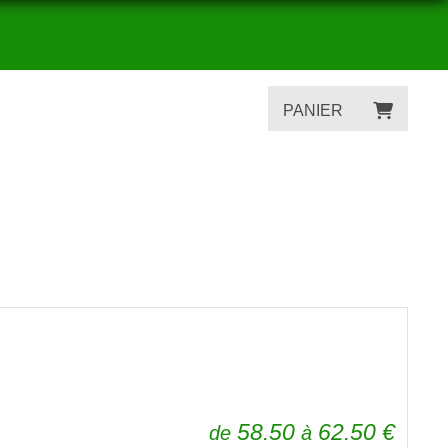
PANIER
58.50
62.50
€
de
à