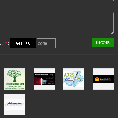
DE
*
:
ENVOYER