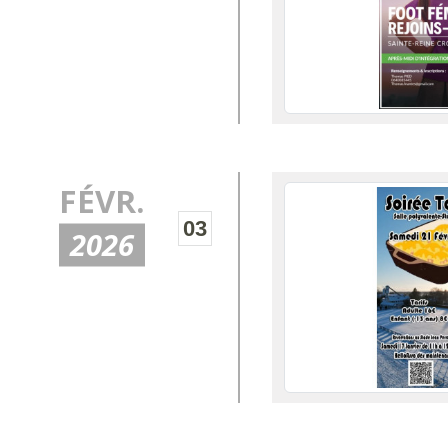
FÉVR.
03
2026